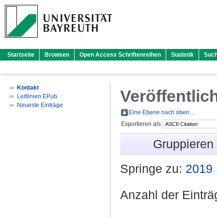
Startseite
Browsen
Open Access Schriftenreihen
Statistik
Suc
Kontakt
Veröffentlic
Leitlinien EPub
Neueste Einträge
Eine Ebene nach oben ...
Exportieren als
Gruppieren
Springe zu:
2019
Anzahl der Eintr