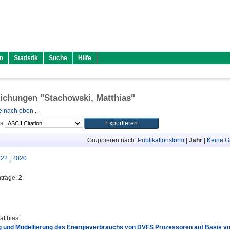
n
Statistik
Suche
Hilfe
lichungen "
Stachowski, Matthias
"
 nach oben ...
ls
Gruppieren nach:
Publikationsform
|
Jahr
|
Keine G
022
|
2020
nträge:
2
.
atthias
:
 und Modellierung des Energieverbrauchs von DVFS Prozessoren auf Basis vo