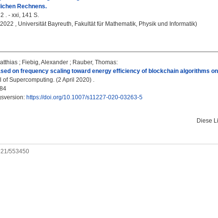
lichen Rechnens.
 . - xxi, 141 S.
, 2022 , Universität Bayreuth, Fakultät für Mathematik, Physik und Informatik)
atthias
;
Fiebig, Alexander
;
Rauber, Thomas
:
sed on frequency scaling toward energy efficiency of blockchain algorithms on
 of Supercomputing. (2 April 2020) .
84
gsversion:
https://doi.org/10.1007/s11227-020-03263-5
Diese L
0921/553450