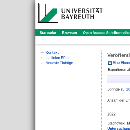
Startseite
Browsen
Open Access Schriftenreihe
Kontakt
Veröffent
Leitlinien EPub
Eine Ebene
Neueste Einträge
Exportieren a
Springe zu:
2
Anzahl der Ei
2022
Stachowski, M
Untersuchung