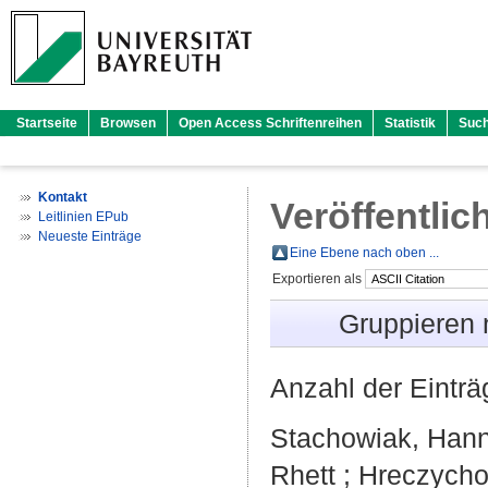
Startseite
Browsen
Open Access Schriftenreihen
Statistik
Suc
Kontakt
Veröffentlic
Leitlinien EPub
Neueste Einträge
Eine Ebene nach oben ...
Exportieren als
Gruppieren
Anzahl der Eintr
Stachowiak, Han
Rhett
;
Hreczycho