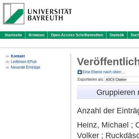
Startseite
Browsen
Open Access Schriftenreihen
Statistik
Suc
Kontakt
Veröffentlic
Leitlinien EPub
Neueste Einträge
Eine Ebene nach oben ...
Exportieren als
Gruppieren
Anzahl der Eintr
Heinz, Michael
;
C
Volker
;
Ruckdäsc