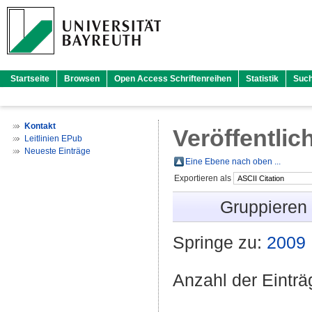
Startseite
Browsen
Open Access Schriftenreihen
Statistik
Suc
Kontakt
Veröffentlic
Leitlinien EPub
Neueste Einträge
Eine Ebene nach oben ...
Exportieren als
Gruppieren
Springe zu:
2009
Anzahl der Eintr