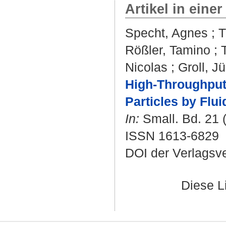
Artikel in einer
Specht, Agnes
;
T
Rößler, Tamino
;
Nicolas
;
Groll, J
High-Throughput 
Particles by Flu
In:
Small. Bd. 21 (
ISSN 1613-6829
DOI der Verlagsv
Diese L