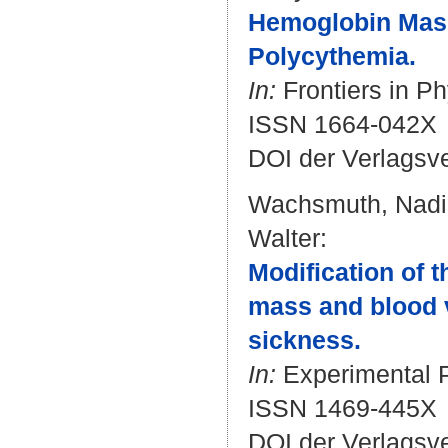
Hemoglobin Mass
Polycythemia.
In:
Frontiers in Ph
ISSN 1664-042X
DOI der Verlagsv
Wachsmuth, Nad
Walter
:
Modification of 
mass and blood v
sickness.
In:
Experimental P
ISSN 1469-445X
DOI der Verlagsv