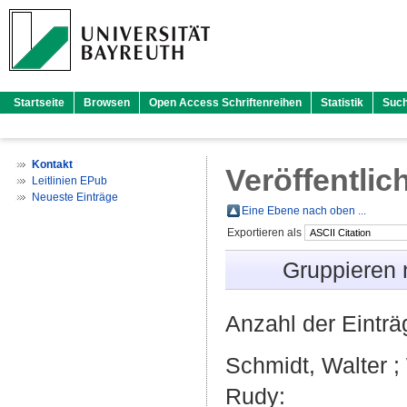
Startseite
Browsen
Open Access Schriftenreihen
Statistik
Suc
Kontakt
Veröffentlic
Leitlinien EPub
Neueste Einträge
Eine Ebene nach oben ...
Exportieren als
Gruppieren
Anzahl der Eintr
Schmidt, Walter
;
Rudy
: