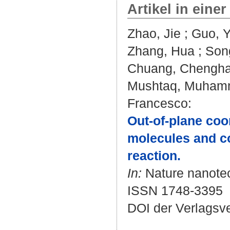
Artikel in einer
Zhao, Jie
;
Guo, 
Zhang, Hua
;
Son
Chuang, Chengh
Mushtaq, Muham
Francesco
:
Out-of-plane coo
molecules and co
reaction.
In:
Nature nanotech
ISSN 1748-3395
DOI der Verlagsv