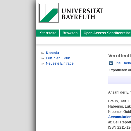
Startseite
Browsen
Open Access Schriftenreihe
Kontakt
Veröffent
Leitlinien EPub
Eine Ebene
Neueste Einträge
Exportieren a
Anzahl der Ei
Braun, Ralf J.
Habernig, Luk
Kroemer, Gui
Accumulation 
In:
Cell Reports
ISSN 2211-12