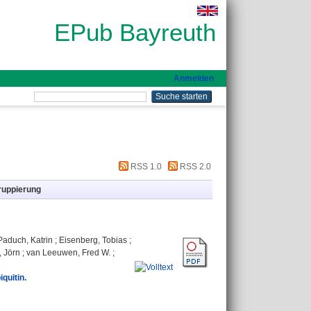
EPub Bayreuth
Anmelden
RSS 1.0
RSS 2.0
ruppierung
Paduch, Katrin
;
Eisenberg, Tobias
;
, Jörn
;
van Leeuwen, Fred W.
;
quitin.