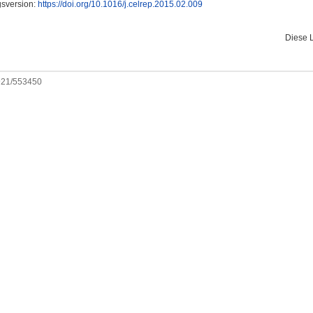
gsversion:
https://doi.org/10.1016/j.celrep.2015.02.009
Diese 
0921/553450