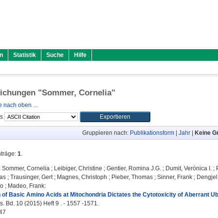
n
Statistik
Suche
Hilfe
lichungen "
Sommer, Cornelia
"
 nach oben ...
ls
Gruppieren nach:
Publikationsform
|
Jahr
|
Keine G
nträge:
1
.
;
Sommer, Cornelia
;
Leibiger, Christine
;
Gentier, Romina J.G.
;
Dumit, Verónica I.
;
as
;
Trausinger, Gert
;
Magnes, Christoph
;
Pieber, Thomas
;
Sinner, Frank
;
Dengjel
do
;
Madeo, Frank
:
of Basic Amino Acids at Mitochondria Dictates the Cytotoxicity of Aberrant Ubi
. Bd. 10 (2015) Heft 9 . - 1557 -1571.
47