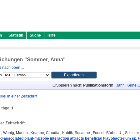
n
Statistik
Suche
Hilfe
lichungen "
Sommer, Anna
"
 nach oben ...
ls
Gruppieren nach:
Publikationsform
|
Jahr
|
Keine G
tikel in einer Zeitschrift
nträge:
1
.
ner Zeitschrift
a
;
Wenig, Marion
;
Knappe, Claudia
;
Kublik, Susanne
;
Foesel, Bärbel U.
;
Schloter
cid‐associated plant‐microbe interaction attracts beneficial Flavobacterium sp. 