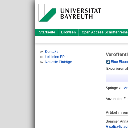
Startseite
Browsen
Open Access Schriftenreihe
Kontakt
Veröffent
Leitlinien EPub
Eine Ebene
Neueste Einträge
Exportieren a
Springe zu:
Ar
Anzahl der Ei
Artikel in ei
Sommer, Ann
A salicylic a