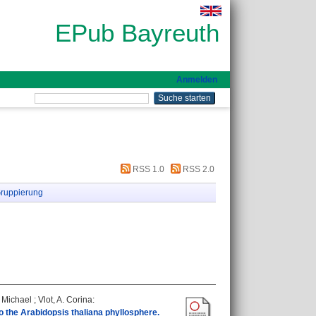
EPub Bayreuth
Anmelden
RSS 1.0
RSS 2.0
ruppierung
, Michael
;
Vlot, A. Corina
:
to the Arabidopsis thaliana phyllosphere.