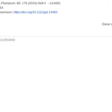
 Plantarum. Bd. 176 (2024) Heft 4 . - e14483.
54
gsversion:
https://doi.org/10.1111/ppl.14483
Diese 
0921/553450