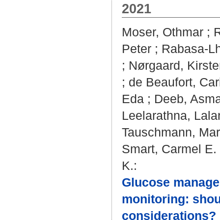
2021
Moser, Othmar
;
R
Peter
;
Rabasa-Lh
;
Nørgaard, Kirst
;
de Beaufort, Car
Eda
;
Deeb, Asm
Leelarathna, Lala
Tauschmann, Mar
Smart, Carmel E.
K.
:
Glucose managem
monitoring: shou
considerations? :