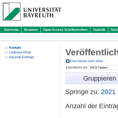
Startseite
Browsen
Open Access Schriftenreihen
Statistik
Suc
Kontakt
Veröffentlic
Leitlinien EPub
Neueste Einträge
Eine Ebene nach oben ...
Exportieren als
Gruppieren
Springe zu:
2021
Anzahl der Eintr