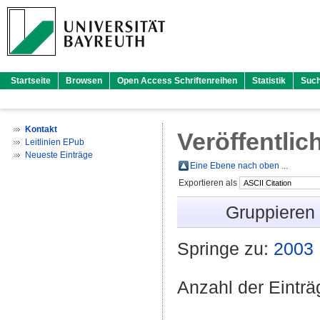
Startseite
Browsen
Open Access Schriftenreihen
Statistik
Suc
Kontakt
Veröffentlic
Leitlinien EPub
Neueste Einträge
Eine Ebene nach oben ...
Exportieren als
Gruppieren
Springe zu:
2003
Anzahl der Eintr