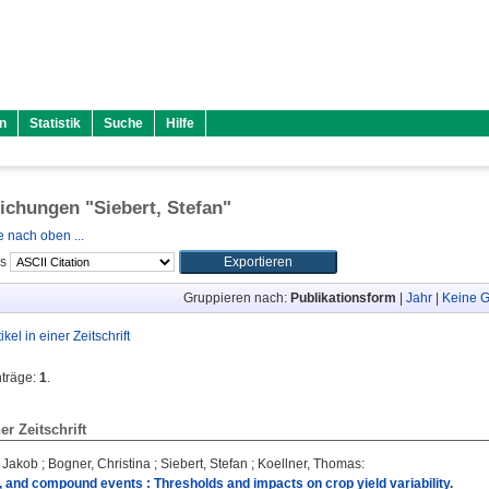
n
Statistik
Suche
Hilfe
lichungen "
Siebert, Stefan
"
 nach oben ...
ls
Gruppieren nach:
Publikationsform
|
Jahr
|
Keine G
tikel in einer Zeitschrift
nträge:
1
.
ner Zeitschrift
 Jakob
;
Bogner, Christina
;
Siebert, Stefan
;
Koellner, Thomas
:
, and compound events : Thresholds and impacts on crop yield variability.