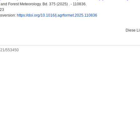
l and Forest Meteorology. Bd. 375 (2025) . - 110836.
23
gsversion:
https://doi.org/10.1016/j.agrformet.2025.110836
Diese L
0921/553450