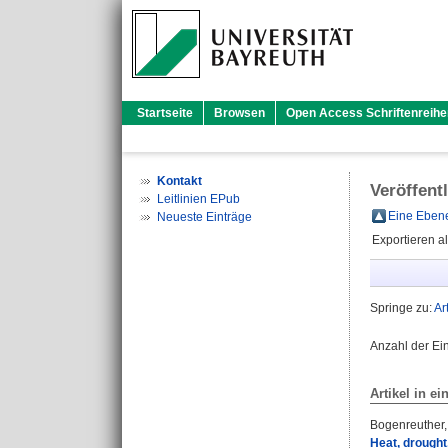
Startseite
Browsen
Open Access Schriftenreihe
Kontakt
Veröffent
Leitlinien EPub
Eine Ebene
Neueste Einträge
Exportieren a
Springe zu:
Ar
Anzahl der Ei
Artikel in ei
Bogenreuther,
Heat, drought