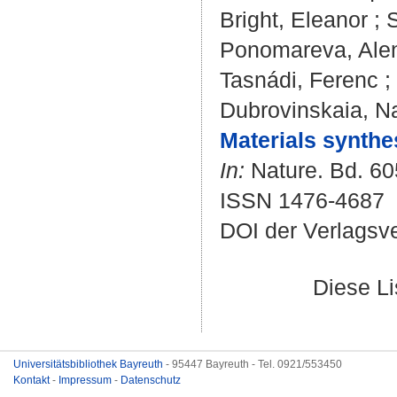
Bright, Eleanor
;
Ponomareva, Alen
Tasnádi, Ferenc
;
Dubrovinskaia, Na
Materials synthes
In:
Nature. Bd. 605
ISSN 1476-4687
DOI der Verlagsv
Diese L
Universitätsbibliothek Bayreuth
- 95447 Bayreuth - Tel. 0921/553450
Kontakt
-
Impressum
-
Datenschutz