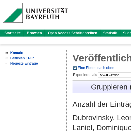
Startseite
Browsen
Open Access Schriftenreihen
Statistik
Suc
Kontakt
Veröffentlic
Leitlinien EPub
Neueste Einträge
Eine Ebene nach oben ...
Exportieren als
Gruppieren
Anzahl der Eintr
Dubrovinsky, Leo
Laniel, Dominiqu