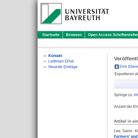
Startseite
Browsen
Open Access Schriftenreihe
Kontakt
Veröffent
Leitlinien EPub
Eine Ebene
Neueste Einträge
Exportieren a
Springe zu:
Ar
Anzahl der Ei
Artikel in ei
Lee, Saem
;
K
Farmers' and