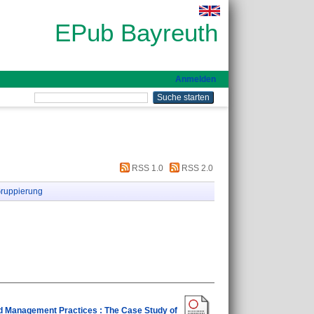
EPub Bayreuth
Anmelden
RSS 1.0
RSS 2.0
ruppierung
d Management Practices : The Case Study of