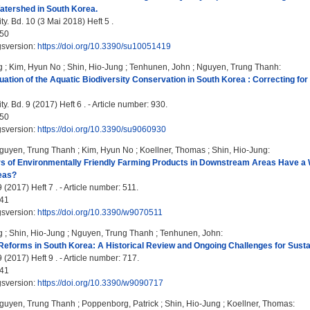
atershed in South Korea.
ty. Bd. 10 (3 Mai 2018) Heft 5 .
50
gsversion:
https://doi.org/10.3390/su10051419
g
;
Kim, Hyun No
;
Shin, Hio-Jung
;
Tenhunen, John
;
Nguyen, Trung Thanh
:
ation of the Aquatic Biodiversity Conservation in South Korea : Correcting for
ty. Bd. 9 (2017) Heft 6 . - Article number: 930.
50
gsversion:
https://doi.org/10.3390/su9060930
guyen, Trung Thanh
;
Kim, Hyun No
;
Koellner, Thomas
;
Shin, Hio-Jung
:
 of Environmentally Friendly Farming Products in Downstream Areas Have a WT
eas?
 (2017) Heft 7 . - Article number: 511.
41
gsversion:
https://doi.org/10.3390/w9070511
g
;
Shin, Hio-Jung
;
Nguyen, Trung Thanh
;
Tenhunen, John
:
 Reforms in South Korea: A Historical Review and Ongoing Challenges for Su
 (2017) Heft 9 . - Article number: 717.
41
gsversion:
https://doi.org/10.3390/w9090717
guyen, Trung Thanh
;
Poppenborg, Patrick
;
Shin, Hio-Jung
;
Koellner, Thomas
: