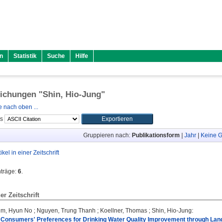
n
Statistik
Suche
Hilfe
lichungen "
Shin, Hio-Jung
"
 nach oben ...
ls
Gruppieren nach:
Publikationsform
|
Jahr
|
Keine G
tikel in einer Zeitschrift
nträge:
6
.
ner Zeitschrift
im, Hyun No
;
Nguyen, Trung Thanh
;
Koellner, Thomas
;
Shin, Hio-Jung
:
 Consumers' Preferences for Drinking Water Quality Improvement through Lan