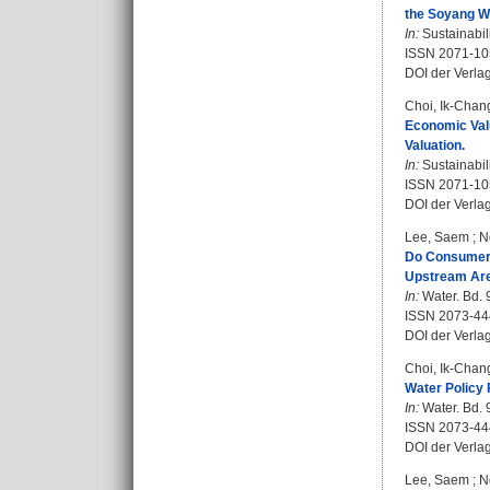
the Soyang W
In:
Sustainabili
ISSN 2071-10
DOI der Verla
Choi, Ik-Chan
Economic Valu
Valuation.
In:
Sustainabili
ISSN 2071-10
DOI der Verla
Lee, Saem
;
N
Do Consumers
Upstream Ar
In:
Water. Bd. 9
ISSN 2073-44
DOI der Verla
Choi, Ik-Chan
Water Policy
In:
Water. Bd. 9
ISSN 2073-44
DOI der Verla
Lee, Saem
;
N