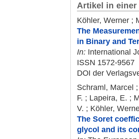
Artikel in einer
Köhler, Werner
;
The Measurement
in Binary and Te
In:
International J
ISSN 1572-9567
DOI der Verlagsv
Schraml, Marcel
F.
;
Lapeira, E.
;
M
V.
;
Köhler, Werne
The Soret coeffic
glycol and its c