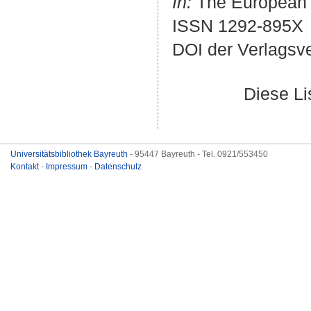
In:
The European P
ISSN 1292-895X
DOI der Verlagsv
Diese L
Universitätsbibliothek Bayreuth
- 95447 Bayreuth - Tel. 0921/553450
Kontakt
-
Impressum
-
Datenschutz