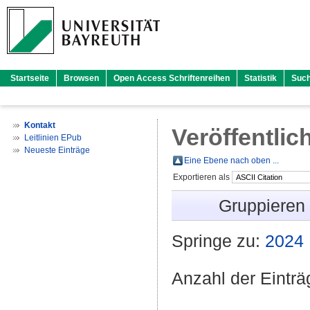
Startseite
Browsen
Open Access Schriftenreihen
Statistik
Suc
Kontakt
Veröffentlic
Leitlinien EPub
Neueste Einträge
Eine Ebene nach oben ...
Exportieren als
Gruppieren
Springe zu:
2024
Anzahl der Eintr