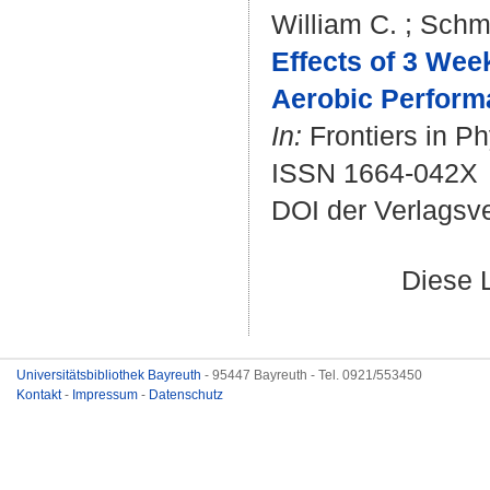
William C.
;
Schmi
Effects of 3 We
Aerobic Perform
In:
Frontiers in Ph
ISSN 1664-042X
DOI der Verlagsv
Diese 
Universitätsbibliothek Bayreuth
- 95447 Bayreuth - Tel. 0921/553450
Kontakt
-
Impressum
-
Datenschutz