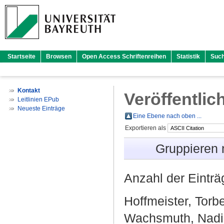
Startseite
Browsen
Open Access Schriftenreihen
Statistik
Suc
Kontakt
Veröffentlic
Leitlinien EPub
Neueste Einträge
Eine Ebene nach oben ...
Exportieren als
Gruppieren
Anzahl der Eintr
Hoffmeister, Torb
Wachsmuth, Nad