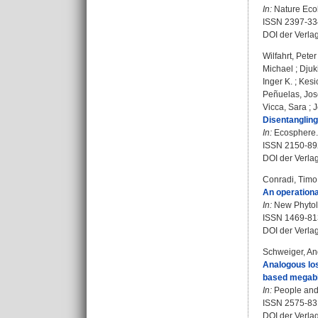
In:
Nature Ecol
ISSN 2397-3
DOI der Verla
Wilfahrt, Peter
Michael
;
Djuki
Inger K.
;
Kesi
Peñuelas, Jo
Vicca, Sara
;
J
Disentangling
In:
Ecosphere. 
ISSN 2150-89
DOI der Verla
Conradi, Timo
An operationa
In:
New Phytolo
ISSN 1469-81
DOI der Verla
Schweiger, An
Analogous los
based megabio
In:
People and N
ISSN 2575-83
DOI der Verla