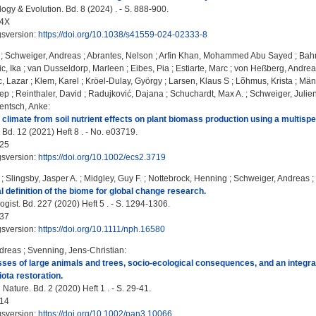
ogy & Evolution. Bd. 8 (2024) . - S. 888-900.
34X
gsversion:
https://doi.org/10.1038/s41559-024-02333-8
;
Schweiger, Andreas
;
Abrantes, Nelson
;
Arfin Khan, Mohammed Abu Sayed
;
Bahn
c, Ika
;
van Dusseldorp, Marleen
;
Eibes, Pia
;
Estiarte, Marc
;
von Heßberg, Andrea
c, Lazar
;
Klem, Karel
;
Kröel-Dulay, György
;
Larsen, Klaus S
;
Lõhmus, Krista
;
Mänd
sep
;
Reinthaler, David
;
Radujković, Dajana
;
Schuchardt, Max A.
;
Schweiger, Julie
entsch, Anke
:
 climate from soil nutrient effects on plant biomass production using a multisp
Bd. 12 (2021) Heft 8 . - No. e03719.
25
gsversion:
https://doi.org/10.1002/ecs2.3719
;
Slingsby, Jasper A.
;
Midgley, Guy F.
;
Nottebrock, Henning
;
Schweiger, Andreas
;
l definition of the biome for global change research.
gist. Bd. 227 (2020) Heft 5 . - S. 1294-1306.
37
gsversion:
https://doi.org/10.1111/nph.16580
dreas
;
Svenning, Jens-Christian
:
ses of large animals and trees, socio-ecological consequences, and an integra
ta restoration.
ature. Bd. 2 (2020) Heft 1 . - S. 29-41.
14
gsversion:
https://doi.org/10.1002/pan3.10066