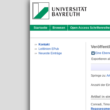
Startseite
Browsen
Open Access Schriftenreihe
Kontakt
Veröffent
Leitlinien EPub
Eine Ebene
Neueste Einträge
Exportieren a
Springe zu:
Ar
Anzahl der Ei
Artikel in ei
Conradi, Timo
Reassessment 