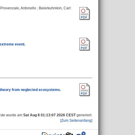
;
Provenzale, Antonello
;
Beierkuhnlein, Carl
:
c extreme event.
m theory from neglected ecosystems.
iste wurde am
Sat Aug 8 01:13:07 2026 CEST
generiert.
[Zum Seitenanfang]