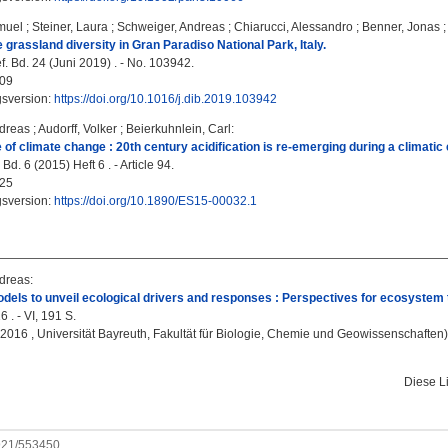
muel
;
Steiner, Laura
;
Schweiger, Andreas
;
Chiarucci, Alessandro
;
Benner, Jonas
 grassland diversity in Gran Paradiso National Park, Italy.
f. Bd. 24 (Juni 2019) . - No. 103942.
09
gsversion:
https://doi.org/10.1016/j.dib.2019.103942
dreas
;
Audorff, Volker
;
Beierkuhnlein, Carl
:
e of climate change : 20th century acidification is re-emerging during a climati
d. 6 (2015) Heft 6 . - Article 94.
25
gsversion:
https://doi.org/10.1890/ES15-00032.1
dreas
:
dels to unveil ecological drivers and responses : Perspectives for ecosyste
 . - VI, 191 S.
, 2016 , Universität Bayreuth, Fakultät für Biologie, Chemie und Geowissenschaften)
Diese L
0921/553450