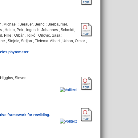
, Michael
;
Berauer, Bernd
;
Bierbaumer,
s
;
Holub, Petr
;
Ingrisch, Johannes
;
Schmidt,
, Pille
;
Orbán, Ildikó
;
Orlovic, Sasa
;
nne
;
Stojnic, Srdjan
;
Tietema, Albert
;
Urban, Otmar
;
ecies phytometer.
Higgins, Steven I.
:
tive framework for rewilding-