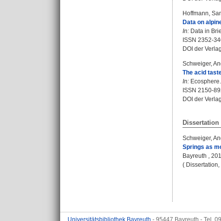
Hoffmann, Sa
Data on alpine
In:
Data in Brie
ISSN 2352-34
DOI der Verla
Schweiger, An
The acid tast
In:
Ecosphere. B
ISSN 2150-89
DOI der Verla
Dissertation
Schweiger, An
Springs as mo
Bayreuth , 2016
( Dissertation
Universitätsbibliothek Bayreuth
- 95447 Bayreuth - Tel. 