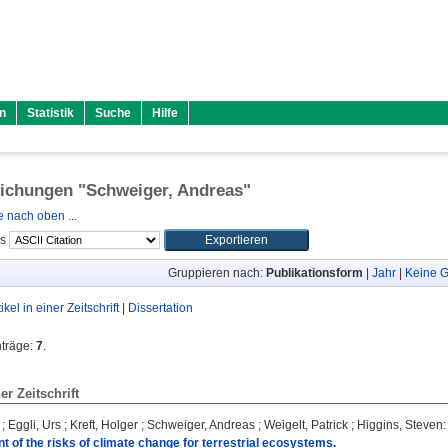
n
Statistik
Suche
Hilfe
lichungen "
Schweiger, Andreas
"
 nach oben ...
ls
Gruppieren nach:
Publikationsform
|
Jahr
|
Keine G
tikel in einer Zeitschrift
|
Dissertation
nträge:
7
.
ner Zeitschrift
;
Eggli, Urs
;
Kreft, Holger
;
Schweiger, Andreas
;
Weigelt, Patrick
;
Higgins, Steven
:
of the risks of climate change for terrestrial ecosystems.