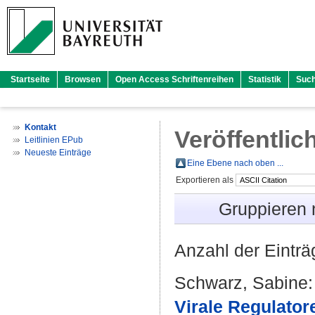
Startseite
Browsen
Open Access Schriftenreihen
Statistik
Suc
Kontakt
Veröffentlic
Leitlinien EPub
Neueste Einträge
Eine Ebene nach oben ...
Exportieren als
Gruppieren
Anzahl der Eintr
Schwarz, Sabine
:
Virale Regulator