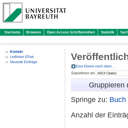
Startseite
Browsen
Open Access Schriftenreihen
Statistik
Suc
Kontakt
Veröffentlic
Leitlinien EPub
Neueste Einträge
Eine Ebene nach oben ...
Exportieren als
Gruppieren
Springe zu:
Buch 
Anzahl der Eintr