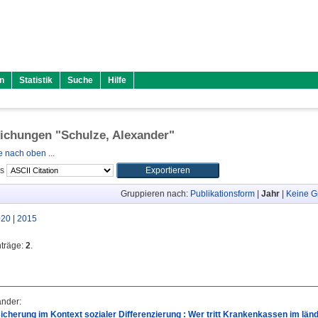
n
Statistik
Suche
Hilfe
lichungen "
Schulze, Alexander
"
 nach oben ...
ls
Gruppieren nach:
Publikationsform
|
Jahr
|
Keine G
020
|
2015
nträge:
2
.
ander
:
cherung im Kontext sozialer Differenzierung : Wer tritt Krankenkassen im länd