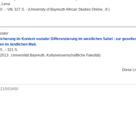
, Lena
 . - VIII, 327 S. - (University of Bayreuth African Studies Online ; 8 )
ander
:
cherung im Kontext sozialer Differenzierung im westlichen Sahel : zur gesell
 im ländlichen Mali.
5 . - 321 S.
, 2013 , Universität Bayreuth, Kulturwissenschaftliche Fakultät)
Diese L
0921/553450