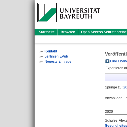
Startseite
Browsen
Open Access Schriftenreihe
Kontakt
Veröffent
Leitlinien EPub
Eine Ebene
Neueste Einträge
Exportieren a
Springe zu:
2
Anzahl der Ei
2020
Schulze, Alex
Gesundheitssi