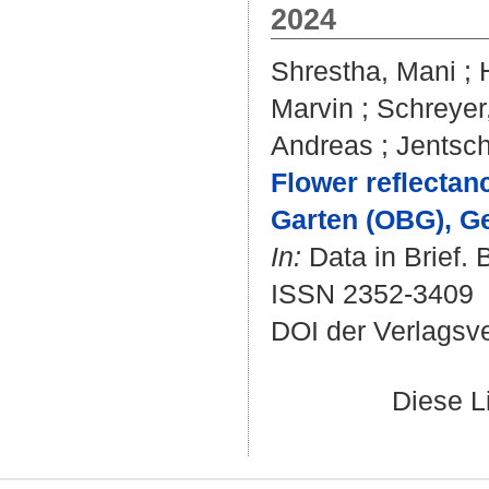
2024
Shrestha, Mani
;
Marvin
;
Schreyer
Andreas
;
Jentsc
Flower reflectan
Garten (OBG), G
In:
Data in Brief. 
ISSN 2352-3409
DOI der Verlagsv
Diese L