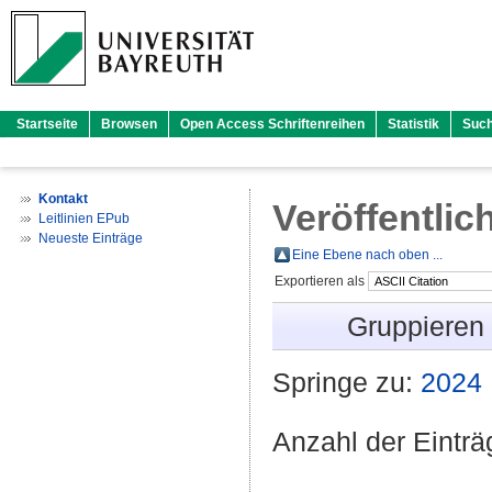
Startseite
Browsen
Open Access Schriftenreihen
Statistik
Suc
Kontakt
Veröffentlic
Leitlinien EPub
Neueste Einträge
Eine Ebene nach oben ...
Exportieren als
Gruppieren
Springe zu:
2024
Anzahl der Eintr