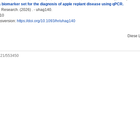
a biomarker set for the diagnosis of apple replant disease using qPCR.
e Research. (2026) . - uhag140.
10
gsversion:
https://doi.org/10.1093/hr/uhag140
Diese 
0921/553450