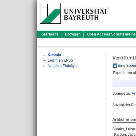
Startseite
Browsen
Open Access Schriftenreihe
Kontakt
Veröffent
Leitlinien EPub
Eine Ebene
Neueste Einträge
Exportieren a
Springe zu:
Ar
Anzahl der Ei
Artikel in ei
Baader, Luisa
;
Kaldun, Jacq