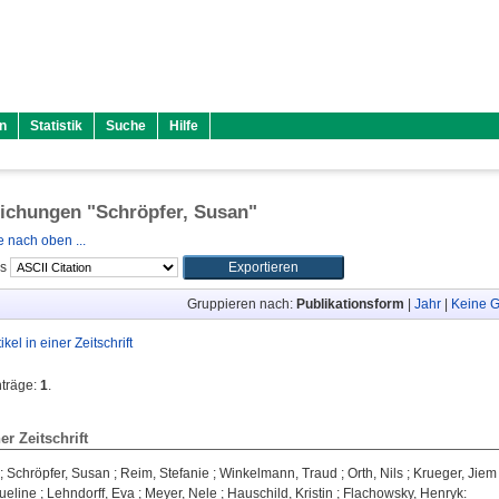
n
Statistik
Suche
Hilfe
lichungen "
Schröpfer, Susan
"
 nach oben ...
ls
Gruppieren nach:
Publikationsform
|
Jahr
|
Keine G
tikel in einer Zeitschrift
nträge:
1
.
ner Zeitschrift
;
Schröpfer, Susan
;
Reim, Stefanie
;
Winkelmann, Traud
;
Orth, Nils
;
Krueger, Jiem
ueline
;
Lehndorff, Eva
;
Meyer, Nele
;
Hauschild, Kristin
;
Flachowsky, Henryk
: