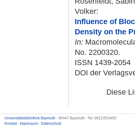
Rosenfeldt, Sabi
Volker
:
Influence of Blo
Density on the P
In:
Macromolecular
No. 2200320.
ISSN 1439-2054
DOI der Verlagsv
Diese L
Universitätsbibliothek Bayreuth
- 95447 Bayreuth - Tel. 0921/553450
Kontakt
-
Impressum
-
Datenschutz