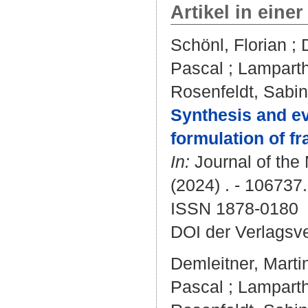
Artikel in einer
Schönl, Florian
;
Pascal
;
Lamparth,
Rosenfeldt, Sabi
Synthesis and e
formulation of fr
In:
Journal of the
(2024) . - 106737.
ISSN 1878-0180
DOI der Verlagsv
Demleitner, Marti
Pascal
;
Lamparth,