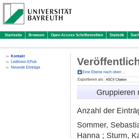
Startseite
Browsen
Open Access Schriftenreihen
Statistik
Suc
Kontakt
Veröffentlic
Leitlinien EPub
Neueste Einträge
Eine Ebene nach oben ...
Exportieren als
Gruppieren
Anzahl der Eintr
Sommer, Sebasti
Hanna
;
Sturm, K