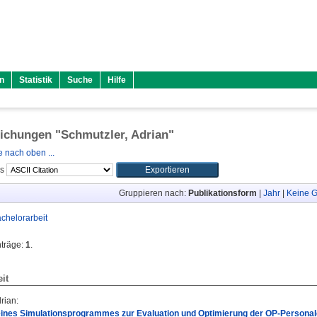
n
Statistik
Suche
Hilfe
lichungen "
Schmutzler, Adrian
"
 nach oben ...
ls
Gruppieren nach:
Publikationsform
|
Jahr
|
Keine G
chelorarbeit
nträge:
1
.
it
drian
:
eines Simulationsprogrammes zur Evaluation und Optimierung der OP-Personal