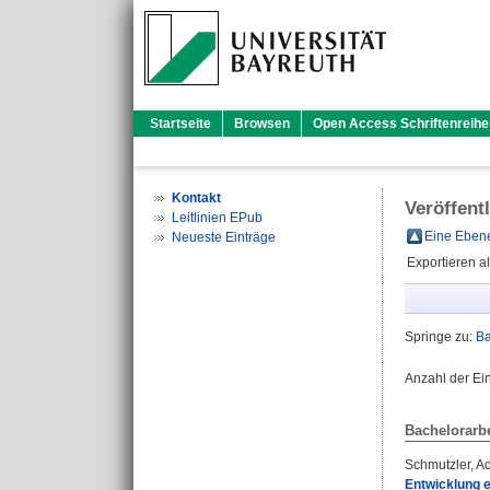
Startseite
Browsen
Open Access Schriftenreihe
Kontakt
Veröffent
Leitlinien EPub
Eine Ebene
Neueste Einträge
Exportieren a
Springe zu:
Ba
Anzahl der Ei
Bachelorarbe
Schmutzler, A
Entwicklung 