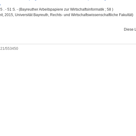
.
 . - 51 S. - (Bayreuther Arbeitspapiere zur Wirtschaftsinformatik ; 58 )
it, 2015, Universität Bayreuth, Rechts- und Wirtschaftswissenschaftliche Fakultät)
Diese 
0921/553450