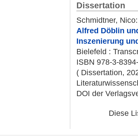
Dissertation
Schmidtner, Nico
:
Alfred Döblin un
Inszenierung un
Bielefeld : Transcr
ISBN 978-3-8394
( Dissertation, 20
Literaturwissensch
DOI der Verlagsv
Diese L