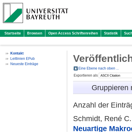
Startseite
Browsen
Open Access Schriftenreihen
Statistik
Suc
Kontakt
Veröffentlic
Leitlinien EPub
Neueste Einträge
Eine Ebene nach oben ...
Exportieren als
Gruppieren
Anzahl der Eintr
Schmidt, René C.
Neuartige Makro