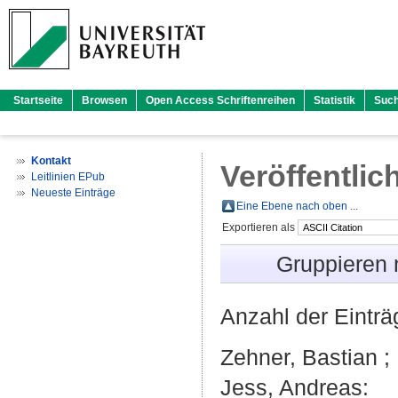
Startseite
Browsen
Open Access Schriftenreihen
Statistik
Suc
Kontakt
Veröffentlic
Leitlinien EPub
Neueste Einträge
Eine Ebene nach oben ...
Exportieren als
Gruppieren
Anzahl der Eintr
Zehner, Bastian
;
Jess, Andreas
: