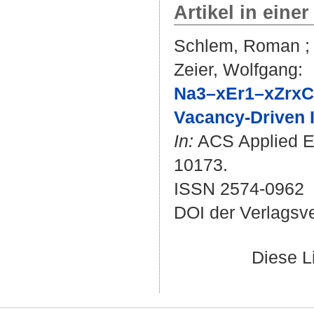
Artikel in einer
Schlem, Roman
Zeier, Wolfgang
:
Na3–xEr1–xZrxCl
Vacancy-Driven I
In:
ACS Applied Ene
10173.
ISSN 2574-0962
DOI der Verlagsv
Diese L