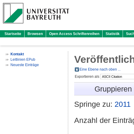
Startseite
Browsen
Open Access Schriftenreihen
Statistik
Suc
Kontakt
Veröffentlic
Leitlinien EPub
Neueste Einträge
Eine Ebene nach oben ...
Exportieren als
Gruppieren
Springe zu:
2011
Anzahl der Eintr