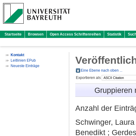
Startseite
Browsen
Open Access Schriftenreihen
Statistik
Suc
Kontakt
Veröffentlic
Leitlinien EPub
Neueste Einträge
Eine Ebene nach oben ...
Exportieren als
Gruppieren
Anzahl der Eintr
Schwinger, Laura
Benedikt
;
Gerdes