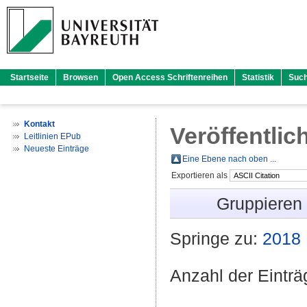
Startseite
Browsen
Open Access Schriftenreihen
Statistik
Suc
Kontakt
Veröffentlic
Leitlinien EPub
Neueste Einträge
Eine Ebene nach oben ...
Exportieren als
Gruppieren
Springe zu:
2018
Anzahl der Eintr