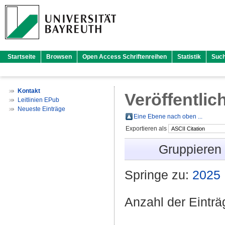
Startseite
Browsen
Open Access Schriftenreihen
Statistik
Suc
Kontakt
Veröffentlic
Leitlinien EPub
Neueste Einträge
Eine Ebene nach oben ...
Exportieren als
Gruppieren
Springe zu:
2025
Anzahl der Eintr