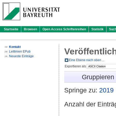
Startseite
Browsen
Open Access Schriftenreihen
Statistik
Suc
Kontakt
Veröffentlic
Leitlinien EPub
Neueste Einträge
Eine Ebene nach oben ...
Exportieren als
Gruppieren
Springe zu:
2019
Anzahl der Eintr