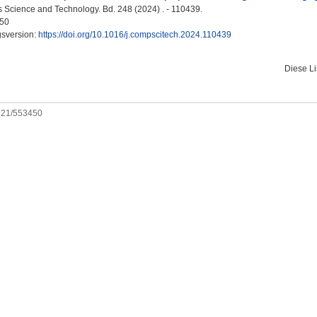
Science and Technology. Bd. 248 (2024) . - 110439.
50
gsversion:
https://doi.org/10.1016/j.compscitech.2024.110439
Diese L
0921/553450