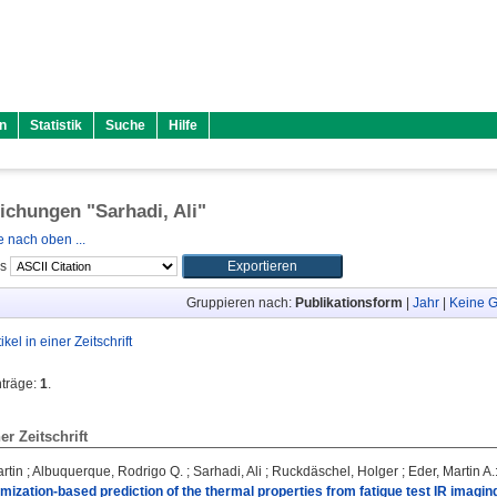
n
Statistik
Suche
Hilfe
lichungen "
Sarhadi, Ali
"
 nach oben ...
ls
Gruppieren nach:
Publikationsform
|
Jahr
|
Keine G
tikel in einer Zeitschrift
nträge:
1
.
ner Zeitschrift
rtin
;
Albuquerque, Rodrigo Q.
;
Sarhadi, Ali
;
Ruckdäschel, Holger
;
Eder, Martin A.
mization-based prediction of the thermal properties from fatigue test IR imagi