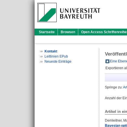
Startseite
Browsen
Open Access Schriftenreihe
Kontakt
Veröffent
Leitlinien EPub
Eine Ebene
Neueste Einträge
Exportieren a
Springe zu:
Ar
Anzahl der Ei
Artikel in ei
Demleitner, Ma
Bayesian opti