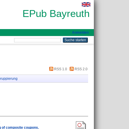
EPub Bayreuth
Anmelden
RSS 1.0
RSS 2.0
ruppierung
:
ng of composite coupons.