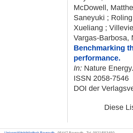
McDowell, Matthe
Saneyuki
;
Roling
Xueliang
;
Villevie
Vargas-Barbosa, 
Benchmarking the 
performance.
In:
Nature Energy. 
ISSN 2058-7546
DOI der Verlagsv
Diese L