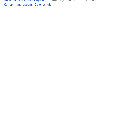
Universitätsbibliothek Bayreuth
- 95447 Bayreuth - Tel. 0921/553450
Kontakt
-
Impressum
-
Datenschutz