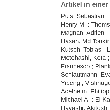
Artikel in einer
Puls, Sebastian
;
Henry M.
;
Thomse
Magnan, Adrien
;
Hasan, Md Toukir
Kutsch, Tobias
;
L
Motohashi, Kota
Francesco
;
Plank
Schlautmann, Ev
Yipeng
;
Vishnugo
Adelhelm, Philipp
Michael A.
;
El Ka
Hayashi, Akitoshi