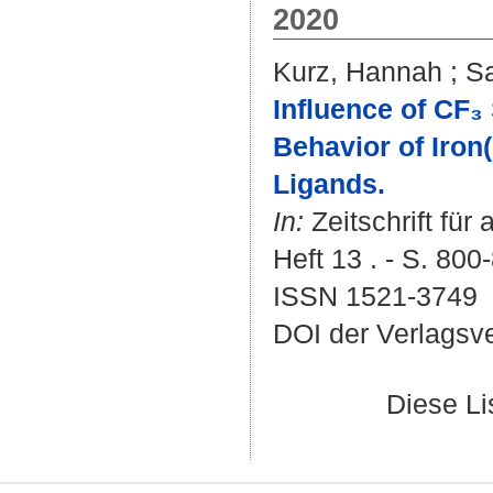
2020
Kurz, Hannah
;
Sa
Influence of CF₃
Behavior of Iron(
Ligands.
In:
Zeitschrift fü
Heft 13 . - S. 800
ISSN 1521-3749
DOI der Verlagsv
Diese L