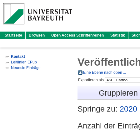
Startseite
Browsen
Open Access Schriftenreihen
Statistik
Suc
Kontakt
Veröffentlic
Leitlinien EPub
Neueste Einträge
Eine Ebene nach oben ...
Exportieren als
Gruppieren
Springe zu:
2020
Anzahl der Eintr