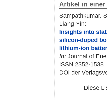
Artikel in einer
Sampathkumar, S
Liang-Yin
:
Insights into sta
silicon-doped bo
lithium-ion batter
In:
Journal of Ener
ISSN 2352-1538
DOI der Verlagsv
Diese L