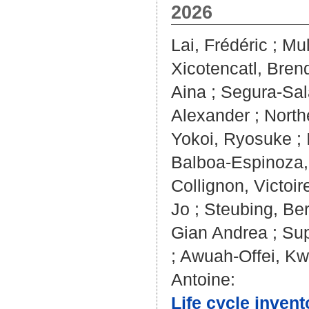
2026
Lai, Frédéric
;
Mul
Xicotencatl, Bre
Aina
;
Segura-Sal
Alexander
;
North
Yokoi, Ryosuke
;
Balboa-Espinoza,
Collignon, Victoir
Jo
;
Steubing, Be
Gian Andrea
;
Sup
;
Awuah-Offei, K
Antoine
:
Life cycle invent