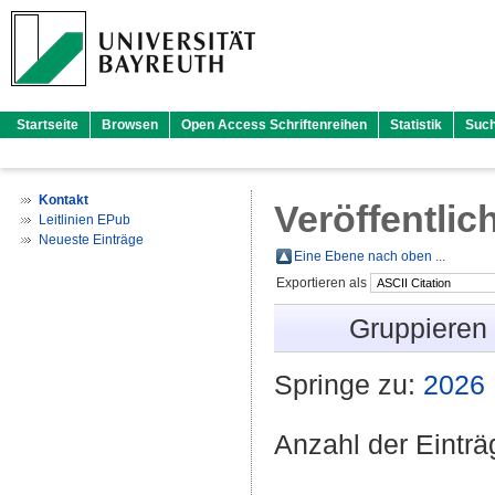
Startseite
Browsen
Open Access Schriftenreihen
Statistik
Suc
Kontakt
Veröffentlic
Leitlinien EPub
Neueste Einträge
Eine Ebene nach oben ...
Exportieren als
Gruppieren
Springe zu:
2026
Anzahl der Eintr