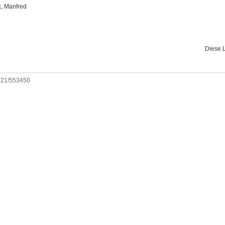
, Manfred
Diese 
0921/553450