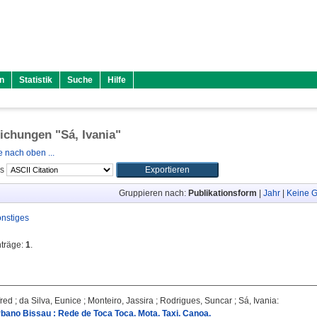
n
Statistik
Suche
Hilfe
lichungen "
Sá, Ivania
"
 nach oben ...
ls
Gruppieren nach:
Publikationsform
|
Jahr
|
Keine G
nstiges
nträge:
1
.
red
;
da Silva, Eunice
;
Monteiro, Jassira
;
Rodrigues, Suncar
;
Sá, Ivania
:
bano Bissau : Rede de Toca Toca. Mota. Taxi. Canoa.