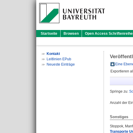
Startseite
Browsen
Open Access Schriftenreihe
Kontakt
Veröffent
Leitlinien EPub
Eine Ebene
Neueste Einträge
Exportieren a
Springe zu:
So
Anzahl der Ei
Sonstiges
Stoppok, Manf
Transporte Ur