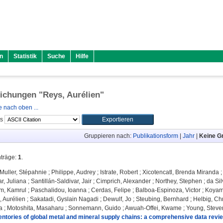
n
Statistik
Suche
Hilfe
lichungen "
Reys, Aurélien
"
 nach oben ...
ls
Gruppieren nach:
Publikationsform
|
Jahr
|
Keine G
nträge:
1
.
Muller, Stépahnie
;
Philippe, Audrey
;
Istrate, Robert
;
Xicotencatl, Brenda Miranda
r, Juliana
;
Santillán-Saldivar, Jair
;
Cimprich, Alexander
;
Northey, Stephen
;
da Sil
am, Kamrul
;
Paschalidou, Ioanna
;
Cerdas, Felipe
;
Balboa-Espinoza, Victor
;
Koyam
, Aurélien
;
Sakatadi, Gyslain Nagadi
;
Dewulf, Jo
;
Steubing, Bernhard
;
Helbig, Ch
a
;
Motoshita, Masaharu
;
Sonnemann, Guido
;
Awuah-Offei, Kwame
;
Young, Steve
ventories of global metal and mineral supply chains: a comprehensive data revi