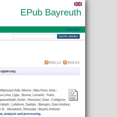
EPub Bayreuth
Anmelden
RSS 1.0
RSS 2.0
ruppierung
;
Mansouri Aski, Afsoon
;
Mas Fons, Aina
;
va Lima, Lígia
;
Boone, Lieselot
;
Yokoi,
parambath, Anish
;
Hennioui, Diae
;
Collignon,
ristoph
;
Lefebvre, Gaétan
;
Blengini, Gian Andrea
;
n B.
;
Murakami, Shinsuke
;
Beylot, Antoine
:
ew, analysis and processing.