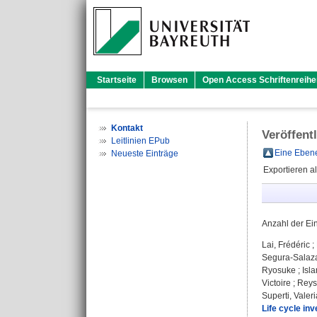
Startseite
Browsen
Open Access Schriftenreihe
Kontakt
Veröffent
Leitlinien EPub
Eine Ebene
Neueste Einträge
Exportieren a
Anzahl der Ei
Lai, Frédéric
;
Segura-Salaza
Ryosuke
;
Isl
Victoire
;
Reys
Superti, Valeri
Life cycle in