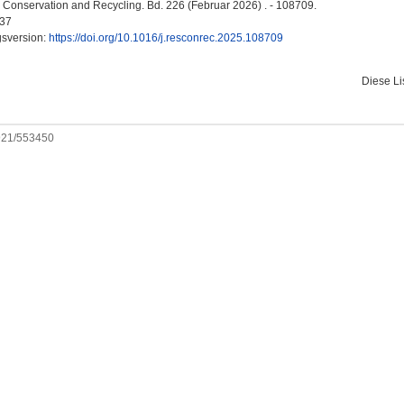
Conservation and Recycling. Bd. 226 (Februar 2026) . - 108709.
37
gsversion:
https://doi.org/10.1016/j.resconrec.2025.108709
Diese L
0921/553450