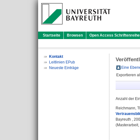
Startseite
Browsen
Open Access Schriftenreihe
Kontakt
Veröffent
Leitlinien EPub
Eine Ebene
Neueste Einträge
Exportieren a
Anzahl der Ei
Reichmann, 
Vertrauensbi
Bayreuth , 200
(Masterarbeit,