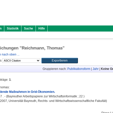
n
Statistik
Suche
Hilfe
lichungen "
Reichmann, Thomas
"
 nach oben ...
ls
Gruppieren nach:
Publikationsform
|
Jahr
|
Keine G
nträge:
1
.
Thomas
:
ldende Maßnahmen in Grid-Ökonomien.
7 . - (Bayreuther Arbeitspapiere zur Wirtschaftsinformatik ; 22 )
 2007, Universität Bayreuth, Rechts- und Wirtschaftswissenschaftliche Fakultät)