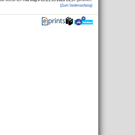
iste wurde am
Thu Aug 6 01:21:35 2026 CEST
generiert.
[Zum Seitenanfang]