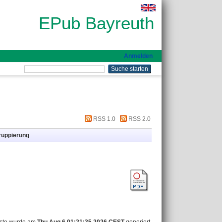
EPub Bayreuth
Anmelden
RSS 1.0
RSS 2.0
ruppierung