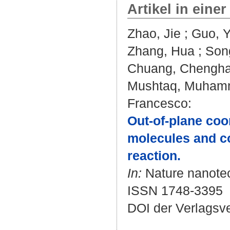
Artikel in einer
Zhao, Jie
;
Guo, 
Zhang, Hua
;
Son
Chuang, Chengh
Mushtaq, Muham
Francesco
:
Out-of-plane coo
molecules and co
reaction.
In:
Nature nanotech
ISSN 1748-3395
DOI der Verlagsv