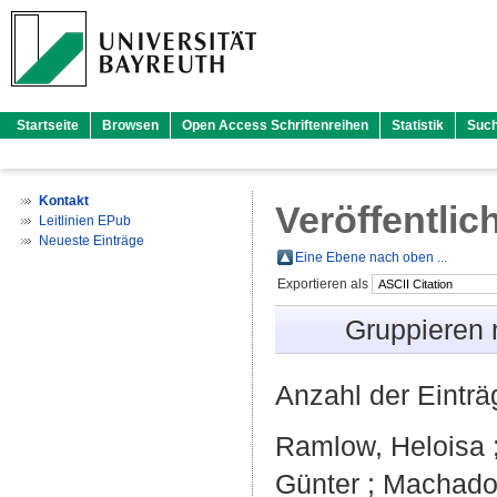
Startseite
Browsen
Open Access Schriftenreihen
Statistik
Suc
Kontakt
Veröffentlic
Leitlinien EPub
Neueste Einträge
Eine Ebene nach oben ...
Exportieren als
Gruppieren
Anzahl der Eintr
Ramlow, Heloisa
Günter
;
Machado,