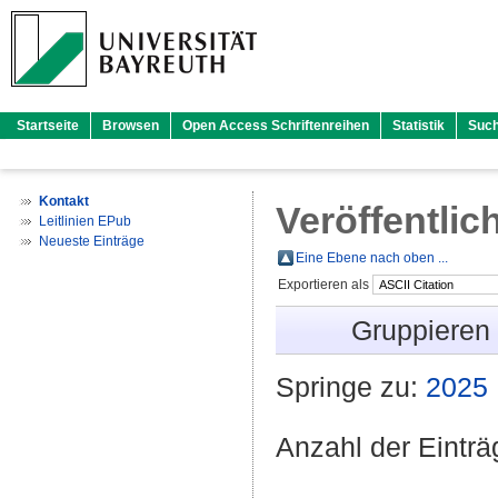
Startseite
Browsen
Open Access Schriftenreihen
Statistik
Suc
Kontakt
Veröffentlic
Leitlinien EPub
Neueste Einträge
Eine Ebene nach oben ...
Exportieren als
Gruppieren
Springe zu:
2025
Anzahl der Eintr