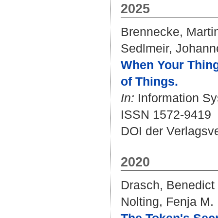
2025
Brennecke, Marti
Sedlmeir, Johann
When Your Thing 
of Things.
In:
Information Sys
ISSN 1572-9419
DOI der Verlagsv
2020
Drasch, Benedict
Nolting, Fenja M.