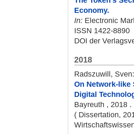
The Token's Secr
Economy.
In:
Electronic Mark
ISSN 1422-8890
DOI der Verlagsv
2018
Radszuwill, Sven
On Network-like 
Digital Technolo
Bayreuth , 2018 . 
( Dissertation, 20
Wirtschaftswissen