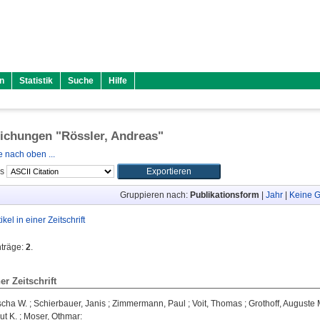
n
Statistik
Suche
Hilfe
lichungen "
Rössler, Andreas
"
 nach oben ...
ls
Gruppieren nach:
Publikationsform
|
Jahr
|
Keine G
tikel in einer Zeitschrift
nträge:
2
.
ner Zeitschrift
scha W.
;
Schierbauer, Janis
;
Zimmermann, Paul
;
Voit, Thomas
;
Grothoff, Auguste 
ut K.
;
Moser, Othmar
: