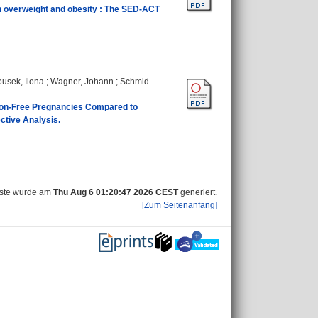
ith overweight and obesity : The SED‐ACT
usek, Ilona
;
Wagner, Johann
;
Schmid-
tion-Free Pregnancies Compared to
ctive Analysis.
iste wurde am
Thu Aug 6 01:20:47 2026 CEST
generiert.
[Zum Seitenanfang]