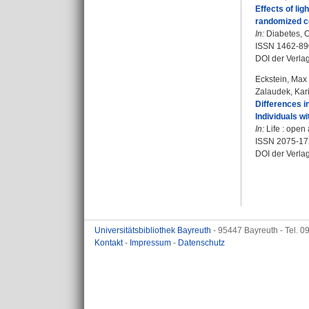
Effects of li
randomized co
In:
Diabetes, O
ISSN 1462-89
DOI der Verla
Eckstein, Max 
Zalaudek, Kar
Differences 
Individuals w
In:
Life : open 
ISSN 2075-17
DOI der Verla
Universitätsbibliothek Bayreuth
- 95447 Bayreuth - Tel. 
Kontakt
-
Impressum
-
Datenschutz