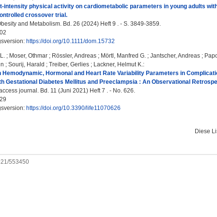
ght‐intensity physical activity on cardiometabolic parameters in young adults w
ntrolled crossover trial.
besity and Metabolism. Bd. 26 (2024) Heft 9 . - S. 3849-3859.
02
gsversion:
https://doi.org/10.1111/dom.15732
L.
;
Moser, Othmar
;
Rössler, Andreas
;
Mörtl, Manfred G.
;
Jantscher, Andreas
;
Papo
in
;
Sourij, Harald
;
Treiber, Gerlies
;
Lackner, Helmut K.
:
in Hemodynamic, Hormonal and Heart Rate Variability Parameters in Complica
ith Gestational Diabetes Mellitus and Preeclampsia : An Observational Retrospe
access journal. Bd. 11 (Juni 2021) Heft 7 . - No. 626.
29
gsversion:
https://doi.org/10.3390/life11070626
Diese L
0921/553450