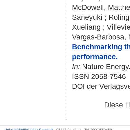
McDowell, Matthe
Saneyuki
;
Roling
Xueliang
;
Villevie
Vargas-Barbosa, 
Benchmarking the 
performance.
In:
Nature Energy. 
ISSN 2058-7546
DOI der Verlagsv
Diese L