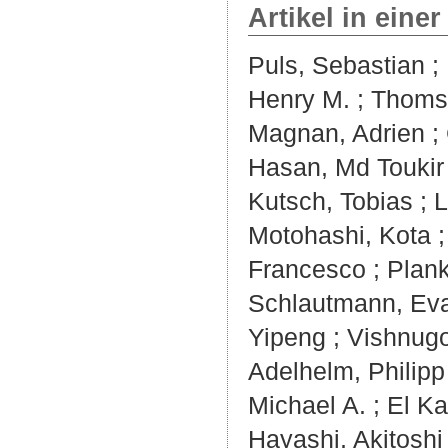
Artikel in einer
Puls, Sebastian
;
Henry M.
;
Thomse
Magnan, Adrien
;
Hasan, Md Toukir
Kutsch, Tobias
;
L
Motohashi, Kota
Francesco
;
Plank
Schlautmann, Ev
Yipeng
;
Vishnugo
Adelhelm, Philipp
Michael A.
;
El Ka
Hayashi, Akitoshi