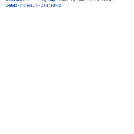
Universitätsbibliothek Bayreuth
- 95447 Bayreuth - Tel. 0921/553450
Kontakt
-
Impressum
-
Datenschutz