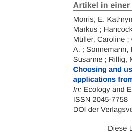
Artikel in einer
Morris, E. Kathry
Markus
;
Hancock,
Müller, Caroline
;
A.
;
Sonnemann, I
Susanne
;
Rillig,
Choosing and usin
applications fro
In:
Ecology and Evo
ISSN 2045-7758
DOI der Verlagsv
Diese 